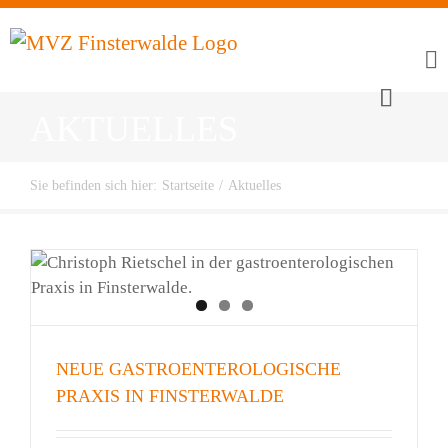
Zum
Inhalt
springen
AKTUELLES
Sie befinden sich hier
:
Startseite
/
Aktuelles
NEUE GASTROENTEROLOGISCHE
PRAXIS IN FINSTERWALDE